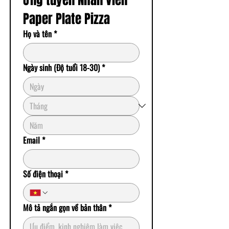
Ứng tuyển Nhân viên 
Paper Plate Pizza
Họ và tên
*
Ngày sinh (Độ tuổi 18-30)
*
Email
*
Số điện thoại
*
Mô tả ngắn gọn về bản thân
*